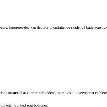
dbedre. Ignoreres det, kan det føre til omfattende skader på både konstru
 kloakmester
til at vurdere forholdene, især hvis du overvejer at etabler
i din egen tryghed som boligejer.