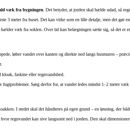
ald væk fra bygningen
. Det betyder, at jorden skal hælde udad, så reg
rste 3 meter fra huset. Det kan virke som en lille detalje, men det gør en 
så hælder væk fra soklen. Over tid kan belægningen sætte sig, så det er e
oppede, løber vandet over kanten og direkte ned langs husmuren – præcis 
r.
il kloak, faskine eller regnvandsbed.
ore fugtproblemer. Sørg derfor for, at vandet ledes mindst 1–2 meter væk 
loakken. I stedet skal det håndteres på egen grund – en løsning, der båd
r, hvor regnvandet kan sive langsomt ned i jorden. Den skal dimensioneres