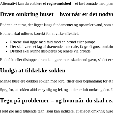
Alternativt kan du etablere et
regnvandsbed
– et lavt område med plan
Dræn omkring huset – hvornår er det nødv
Et dræn er et rør, der ligger langs fundamentet og opsamler vand, som ell
Et dræn skal udføres korrekt for at virke effektivt:
Rørene skal ligge med fald mod en brønd eller pumpe.
Der skal være et lag af drænende materiale, fx groft grus, omkrin
Drænet skal kunne inspiceres og renses via brønde.
Et defekt eller tilstoppet dræn kan gøre mere skade end gavn, så det er v
Undgå at tildække soklen
Mange husejere dækker soklen med jord, fliser eller beplantning for at
Sørg for, at soklen altid er
synlig og fri
, og at der er luft omkring den.
Tegn på problemer – og hvornår du skal re
Hold øje med følgende tegn, som kan indikere, at afløbet omkring huset