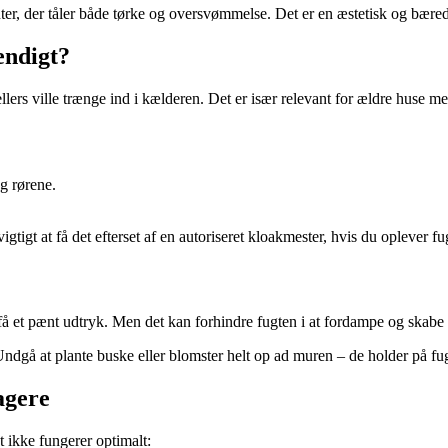
ter, der tåler både tørke og oversvømmelse. Det er en æstetisk og bære
endigt?
ers ville trænge ind i kælderen. Det er især relevant for ældre huse med 
g rørene.
igtigt at få det efterset af en autoriseret kloakmester, hvis du oplever f
 få et pænt udtryk. Men det kan forhindre fugten i at fordampe og skabe
 Undgå at plante buske eller blomster helt op ad muren – de holder på f
agere
 ikke fungerer optimalt: