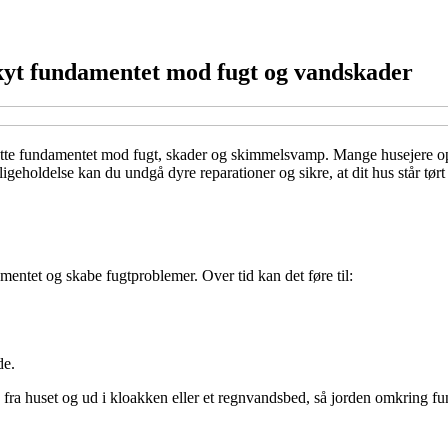
skyt fundamentet mod fugt og vandskader
tte fundamentet mod fugt, skader og skimmelsvamp. Mange husejere opda
eholdelse kan du undgå dyre reparationer og sikre, at dit hus står tørt
entet og skabe fugtproblemer. Over tid kan det føre til:
de.
k fra huset og ud i kloakken eller et regnvandsbed, så jorden omkring fu