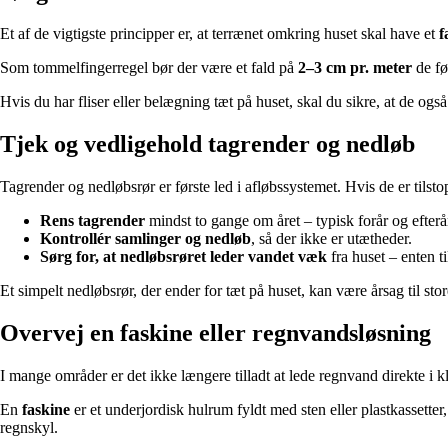
Et af de vigtigste principper er, at terrænet omkring huset skal have et
f
Som tommelfingerregel bør der være et fald på
2–3 cm pr. meter
de fø
Hvis du har fliser eller belægning tæt på huset, skal du sikre, at de og
Tjek og vedligehold tagrender og nedløb
Tagrender og nedløbsrør er første led i afløbssystemet. Hvis de er tilst
Rens tagrender
mindst to gange om året – typisk forår og efterå
Kontrollér samlinger og nedløb
, så der ikke er utætheder.
Sørg for, at nedløbsrøret leder vandet væk
fra huset – enten t
Et simpelt nedløbsrør, der ender for tæt på huset, kan være årsag til st
Overvej en faskine eller regnvandsløsning
I mange områder er det ikke længere tilladt at lede regnvand direkte i k
En
faskine
er et underjordisk hulrum fyldt med sten eller plastkassette
regnskyl.