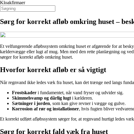
Kloakfirmaer
Sørg for korrekt afløb omkring huset – be
Et velfungerende afløbssystem omkring huset er afgørende for at besky
kældervægge eller lugt af mug. Men med den rette planlægning og vedlig
sørger for korrekt afløb omkring huset.
Hvorfor korrekt afløb er så vigtigt
Når regnvand ikke ledes væk fra huset, kan det trænge ned langs fundam
Frostskader
i fundamentet, når vand fryser og udvider sig.
Skimmelsvamp og dårlig lugt
i kælderen.
Sætninger i jorden
, som kan give revner i vægge og gulve.
Korrosion af rør og installationer
, hvis fugten bliver vedvaren
Et korrekt udført afløbssystem sørger for, at regnvand hurtigt ledes væ
Sørg for korrekt fald væk fra huset