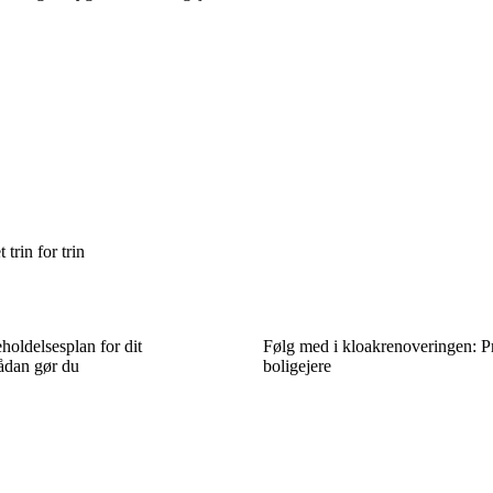
trin for trin
holdelsesplan for dit
Følg med i kloakrenoveringen: Pra
ådan gør du
boligejere