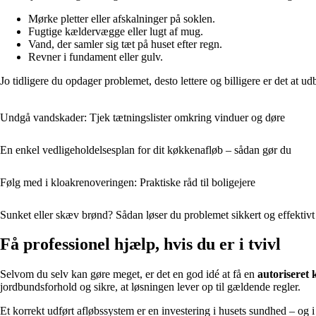
Mørke pletter eller afskalninger på soklen.
Fugtige kældervægge eller lugt af mug.
Vand, der samler sig tæt på huset efter regn.
Revner i fundament eller gulv.
Jo tidligere du opdager problemet, desto lettere og billigere er det at u
Undgå vandskader: Tjek tætningslister omkring vinduer og døre
En enkel vedligeholdelsesplan for dit køkkenafløb – sådan gør du
Følg med i kloakrenoveringen: Praktiske råd til boligejere
Sunket eller skæv brønd? Sådan løser du problemet sikkert og effektivt
Få professionel hjælp, hvis du er i tvivl
Selvom du selv kan gøre meget, er det en god idé at få en
autoriseret
jordbundsforhold og sikre, at løsningen lever op til gældende regler.
Et korrekt udført afløbssystem er en investering i husets sundhed – og 